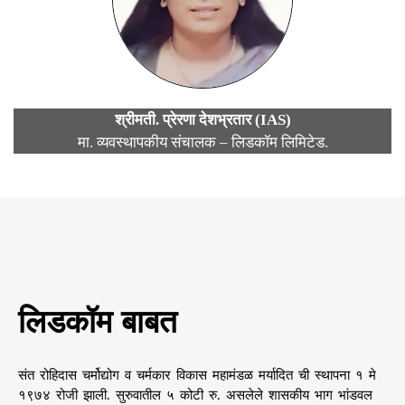
श्रीमती. प्रेरणा देशभ्रतार (IAS)
मा. व्यवस्थापकीय संचालक – लिडकॉम लिमिटेड.
लिडकॉम बाबत
संत रोहिदास चर्मोद्योग व चर्मकार विकास महामंडळ मर्यादित ची स्थापना १ मे
१९७४ रोजी झाली. सुरुवातील ५ कोटी रु. असलेले शासकीय भाग भांडवल