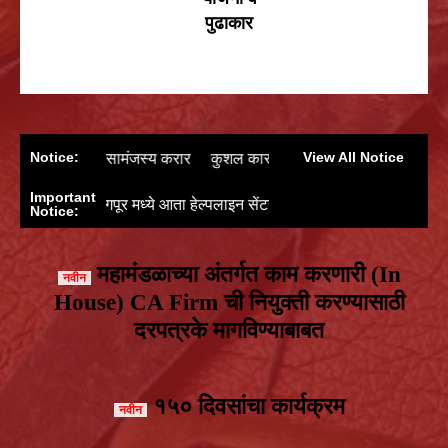
पुढाकार
Notice:
View All Notice
सामंजस्य करार
कुशल कारागिरांनी हस्तनिर्मित केलेल्या प्रामाणिक लिडकॉम कोल
Important
े आता हेल्पलाइन सेंटर सुरू (022-69068583)
📄 महामंडळाचे सन २०२५-२६
Notice:
महामंडळाच्या अंतर्गत काम करणारी (In
House) CA Firm ची नियुक्ती करण्यासाठी
दरपत्रके मागविण्याबाबत
१५० दिवसांचा कार्यक्रम