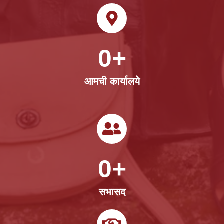
0
+
आमची कार्यालये
0
+
सभासद