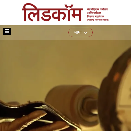
मुख्यपृष्ठ
भाषा
आमच्या
बद्दल
योजना
प्रशिक्षण
नागरिकांसाठीच्या
सेवा
ई-
निविदा
मिडिया
संपर्क