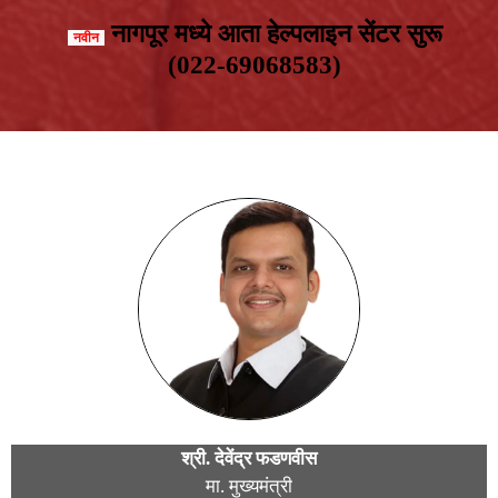
नागपूर मध्ये आता हेल्पलाइन सेंटर सुरू
(022-69068583)
श्री. देवेंद्र फडणवीस​
मा. मुख्यमंत्री