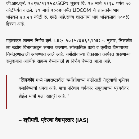
जी.आर.क्रं. १०९७/१३१५४/SCP२ नुसार दि. १० मार्च १९९८ पर्यंत ५०
कोटींपर्यंत वाढले. ३१ मार्च २००७ पर्यंत LIDCOM चे शासकीय भाग
भांडवल ७३.२१ कोटी रु. एवढे आहे.राज्य शासनाचा भाग भांडवलात १००%
हिस्सा आहे.
महाराष्ट्र शासन निर्णय क्रं. LID/ १०९५/६४६१/IND-५ नुसार, लिडकॉम
ला उद्योग विभागकडून समाज कल्याण, सांस्कृतिक कार्य व क्रीडा विभागाच्या
नियंत्रणाखाली आणण्यात आले आहे. चर्मोद्योगाच्या विकासात कार्यरत असणाऱ्या
समुदायास आर्थिक सहाय्य देण्यासाठी हा निर्णय घेण्यात आला आहे.
"
लिडकॉम
मध्ये महाराष्टातील चर्मोद्योगाच्या वाढीसाठी नेतृत्वाची भूमिका
बजाविण्याची क्षमता आहे. याचा परिणाम चर्मकार समुदायाच्या प्रगतीवर
होईल याची मला खात्री आहे. "
– श्रीमती. प्रेरणा देशभ्रतार (IAS)