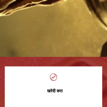
खरेदी
करा
खरेदी करा