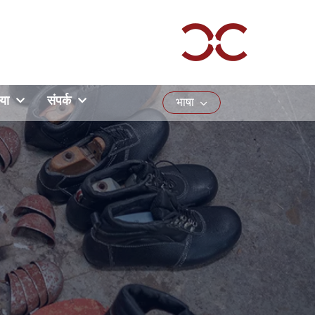
या
संपर्क
भाषा