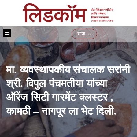
मुख्यपृष्ठ
भाषा
आमच्या
बद्दल
योजना
मा. व्यवस्थापकीय संचालक सरांनी
प्रशिक्षण
नागरिकांसाठीच्या
श्री. विपुल पंचमतीया यांच्या
सेवा
ऑरेंज सिटी गारमेंट क्लस्टर ,
ई-
निविदा
कामठी – नागपूर ला भेट दिली.
मिडिया
संपर्क