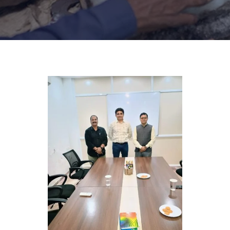
खरेदी
करा