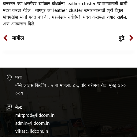
क्लस्टर च्या धरतीवर चर्मकार बांधवांना leather cluster उभारण्यासाठी कशी
मदत करता येईल , नागपूर ला leather cluster उभारण्यासाठी श्री विपुल
पांचमतीया यांनी मदत करावी , महामंडळ सर्वतोपरी मदत करायला तयार राहील.
असे आश्वासन दिले.
मागील
पुढे
पत्ता:
बॉम्बे लाइफ बिल्डींग , ५ वा मजला, ४५, वीर नरीमन रोड, मुंबई ४००
००१
मेल:
mktprod@lidcom.in
admin@lidcom.in
vikas@lidcom.in