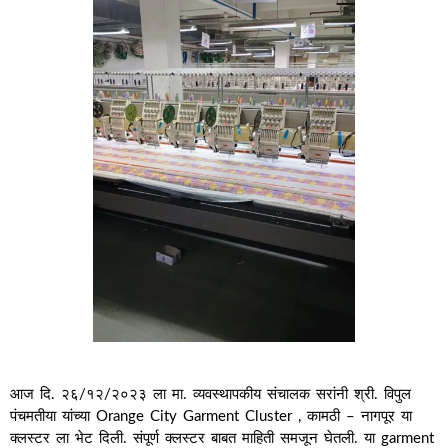
आज दि. २६/१२/२०२३ ला मा. व्यवस्थापकीय संचालक सरांनी श्री. विपुल
पंचमतीया यांच्या Orange City Garment Cluster , कामठी – नागपूर या
क्लस्टर ला भेट दिली. संपूर्ण क्लस्टर बाबत माहिती समजून घेतली. या garment