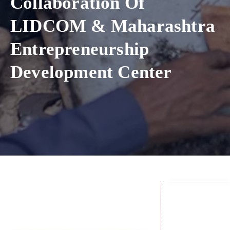
Collaboration Of
खरेदी
करा
LIDCOM & Maharashtra
Entrepreneurship
Development Center