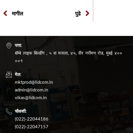
मागील
पुढे
पत्ता:
बॉम्बे लाइफ बिल्डींग , ५ वा मजला, ४५, वीर नरीमन रोड, मुंबई ४००
००१
मेल:
mktprod@lidcom.in
admin@lidcom.in
vikas@lidcom.in
चौकशी:
(022)-22044186
(022)-22047157