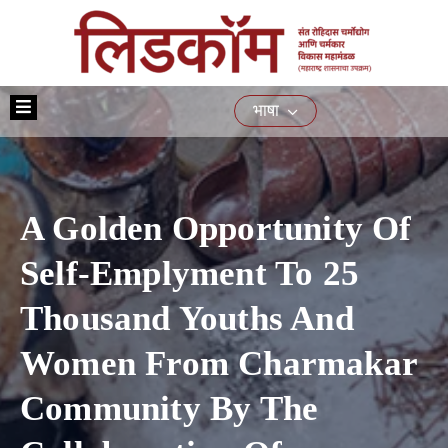
मुख्यपृष्ठ
भाषा
आमच्या
बद्दल
योजना
A Golden Opportunity Of
प्रशिक्षण
नागरिकांसाठीच्या
Self-Emplyment To 25
सेवा
Thousand Youths And
ई-
निविदा
Women From Charmakar
मिडिया
Community By The
संपर्क