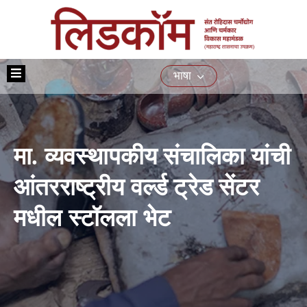
मुख्यपृष्ठ
भाषा
आमच्या
बद्दल
योजना
मा. व्यवस्थापकीय संचालिका यांची
प्रशिक्षण
नागरिकांसाठीच्या
आंतरराष्ट्रीय वर्ल्ड ट्रेड सेंटर
सेवा
मधील स्टॉलला भेट
ई-
निविदा
मिडिया
संपर्क