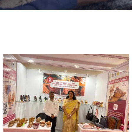
खरेदी
करा