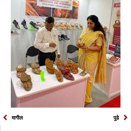
मागील
पुढे