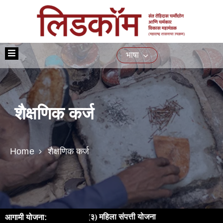
मुख्यपृष्ठ
भाषा
आमच्या
बद्दल
योजना
शैक्षणिक कर्ज
प्रशिक्षण
नागरिकांसाठीच्या
सेवा
Home
शैक्षणिक कर्ज
ई-
निविदा
मिडिया
संपर्क
 महिला सक्षमीकरण | (३) महिला संपत्ती योजना
आगामी योजना: