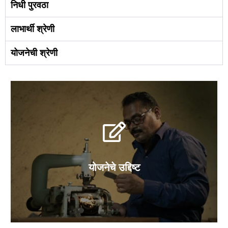
निधी पुरवठा
लाभार्थी श्रेणी
योजनेची श्रेणी
योजनेचे उद्दिष्ट