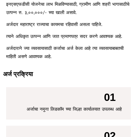
इनएसएफडीसी योजनेचा लाभ मिळविण्यासाठी, ग्रामीण आणि शहरी भागासाठीचे
पदवीत्तर शिक्षणासाठी महिलांना ६.५% तर पुरुषांना ७% व्याज दराने कर्ज
उत्पन्न रु. ३,००,०००/- च्या खाली असावे.
पुरवठा केला जातो. या शैक्षणिक कर्जाचा परतफेड कालावधी हा १०
लाखापर्यंतच्या कर्जासाठी १० वर्षे तर त्यापुढील कर्जासाठी १२ वर्षे एवढा
अर्जदार महाराष्ट्र राज्याचा कायमचा रहिवासी असला पाहिजे.
आहे.
त्याने अधिकृत उत्पन्न आणि जात प्रमाणपत्र सदर करणे आवश्यक आहे.
अर्जदाराने ज्या व्यवसायासाठी कर्जाचा अर्ज केला आहे त्या व्यवसायाबाबतची
माहिती असणे आवश्यक आहे.
अर्ज प्रक्रिया
01
अर्जाचा नमुना लिडकॉम च्या जिल्हा कार्यालयात उपलब्ध आहे
02